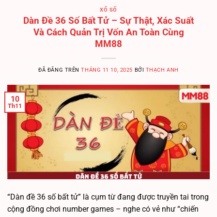
XỔ SỐ
Dàn Đề 36 Số Bất Tử – Sự Thật, Xác Suất
Và Cách Quản Trị Vốn An Toàn Cùng
MM88
ĐÃ ĐĂNG TRÊN
THÁNG 11 10, 2025
BỞI
THẠCH ANH
10
Th11
“Dàn đề 36 số bất tử” là cụm từ đang được truyền tai trong
cộng đồng chơi number games – nghe có vẻ như “chiến