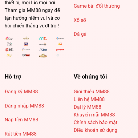
thiết bị, mọi lúc mọi nơi.
Game bài đổi thưởng
Tham gia MM88 ngay để
tận hưởng niềm vui và cơ
Xổ số
hội chiến thắng vượt trội!
Đá gà
Hỗ trợ
Về chúng tôi
Đăng ký MM88
Giới thiệu MM88
Liên hệ MM88
Đăng nhập MM88
Đại lý MM88
Khuyến mãi MM88
Nạp tiền MM88
Chính sách bảo mật
Điều khoản sử dụng
Rút tiền MM88