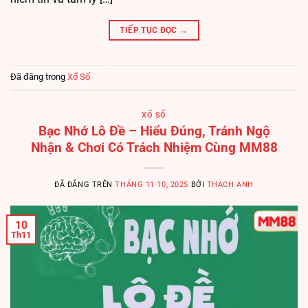
TIẾP TỤC ĐỌC
→
Đã đăng trong
Xổ Số
XỔ SỐ
Bạc Nhớ Lô Đề – Hiểu Đúng, Tránh Ngộ
Nhận & Chơi Có Trách Nhiệm Cùng MM88
ĐÃ ĐĂNG TRÊN
THÁNG 11 10, 2025
BỞI
THẠCH ANH
10
Th11