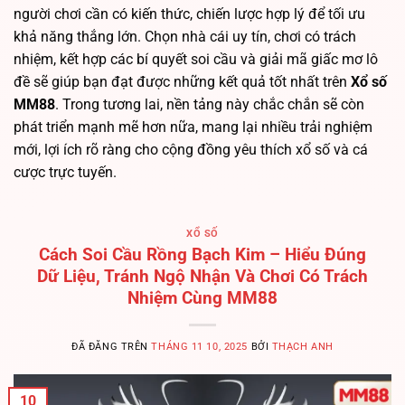
người chơi cần có kiến thức, chiến lược hợp lý để tối ưu
khả năng thắng lớn. Chọn nhà cái uy tín, chơi có trách
nhiệm, kết hợp các bí quyết soi cầu và giải mã giấc mơ lô
đề sẽ giúp bạn đạt được những kết quả tốt nhất trên
Xổ số
MM88
. Trong tương lai, nền tảng này chắc chắn sẽ còn
phát triển mạnh mẽ hơn nữa, mang lại nhiều trải nghiệm
mới, lợi ích rõ ràng cho cộng đồng yêu thích xổ số và cá
cược trực tuyến.
XỔ SỐ
Cách Soi Cầu Rồng Bạch Kim – Hiểu Đúng
Dữ Liệu, Tránh Ngộ Nhận Và Chơi Có Trách
Nhiệm Cùng MM88
ĐÃ ĐĂNG TRÊN
THÁNG 11 10, 2025
BỞI
THẠCH ANH
10