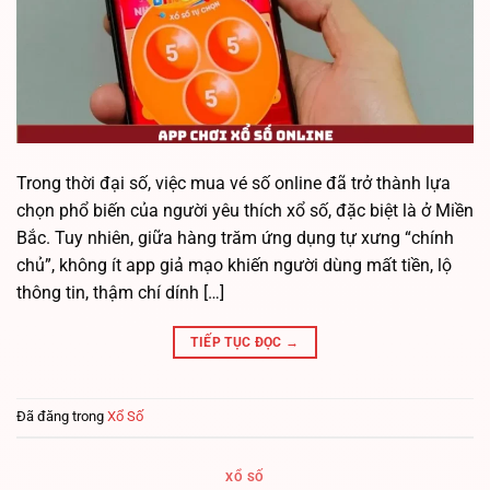
Trong thời đại số, việc mua vé số online đã trở thành lựa
chọn phổ biến của người yêu thích xổ số, đặc biệt là ở Miền
Bắc. Tuy nhiên, giữa hàng trăm ứng dụng tự xưng “chính
chủ”, không ít app giả mạo khiến người dùng mất tiền, lộ
thông tin, thậm chí dính […]
TIẾP TỤC ĐỌC
→
Đã đăng trong
Xổ Số
XỔ SỐ