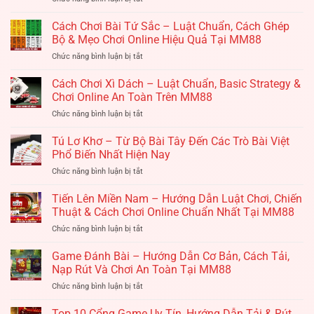
Uy
&
Suất
Cách
Tín
Chơi
Và
Chơi
Cách Chơi Bài Tứ Sắc – Luật Chuẩn, Cách Ghép
–
Có
Trách
UNO
Cách
Trách
Bộ & Mẹo Chơi Online Hiệu Quả Tại MM88
Nhiệm
–
Nhận
Nhiệm
Cùng
ở
Chức năng bình luận bị tắt
Luật
Diện,
Cùng
MM88
Cách
Chuẩn,
Kiểm
MM88
Chơi
Cách Chơi Xì Dách – Luật Chuẩn, Basic Strategy &
Biến
Tra
Bài
Thể
Chơi Online An Toàn Trên MM88
Giấy
Tứ
Online
Phép
ở
Chức năng bình luận bị tắt
Sắc
&
&
Cách
–
Mẹo
Tránh
Chơi
Tú Lơ Khơ – Từ Bộ Bài Tây Đến Các Trò Bài Việt
Luật
Thắng
Rủi
Xì
Chuẩn,
Phổ Biến Nhất Hiện Nay
Nhanh
Ro
Dách
Cách
Trên
“Lô
ở
Chức năng bình luận bị tắt
–
Ghép
MM88
Đề
Tú
Luật
Bộ
Online”
Lơ
Tiến Lên Miền Nam – Hướng Dẫn Luật Chơi, Chiến
Chuẩn,
&
Trá
Khơ
Basic
Thuật & Cách Chơi Online Chuẩn Nhất Tại MM88
Mẹo
Hình
–
Strategy
Chơi
Trên
ở
Chức năng bình luận bị tắt
Từ
&
Online
MM88
Tiến
Bộ
Chơi
Hiệu
Lên
Game Đánh Bài – Hướng Dẫn Cơ Bản, Cách Tải,
Bài
Online
Quả
Miền
Tây
Nạp Rút Và Chơi An Toàn Tại MM88
An
Tại
Nam
Đến
Toàn
MM88
ở
Chức năng bình luận bị tắt
–
Các
Trên
Game
Hướng
Trò
MM88
Đánh
Top 10 Cổng Game Uy Tín, Hướng Dẫn Tải & Rút
Dẫn
Bài