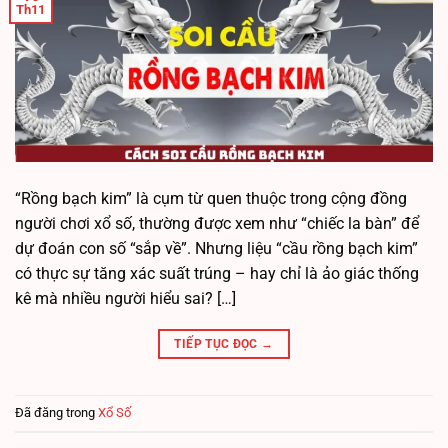
Th11
“Rồng bạch kim” là cụm từ quen thuộc trong cộng đồng
người chơi xổ số, thường được xem như “chiếc la bàn” để
dự đoán con số “sắp về”. Nhưng liệu “cầu rồng bạch kim”
có thực sự tăng xác suất trúng – hay chỉ là ảo giác thống
kê mà nhiều người hiểu sai? […]
TIẾP TỤC ĐỌC
→
Đã đăng trong
Xổ Số