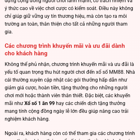
dựng cộng đồng người chơi lành mạnh, có trách nhiệm và
ý thức cao về việc chơi cược có kiểm soát. Điều này không
chỉ giúp giữ vững uy tín thương hiệu, mà còn tạo ra môi
trường an toàn, thân thiện cho tất cả những người tham
gia.
Các chương trình khuyến mãi và ưu đãi dành
cho khách hàng
Không thể phủ nhận, chương trình khuyến mãi và ưu đãi là
yếu tố quan trọng thu hút người chơi đến xổ số MM88. Nhà
cái thường xuyên cập nhật các gói thưởng hấp dẫn như
giảm giá cược, hoàn tiền, tặng thưởng cho những người
chơi mới hoặc thành viên thân thiết. Đặc biệt, các khuyến
mãi như
Xổ số 1 ăn 99
hay các chiến dịch tặng thưởng
mang tính cộng đồng ngày lễ lớn đều giúp nâng cao trải
nghiệm khách hàng.
Ngoài ra, khách hàng còn có thể tham gia các chương trình