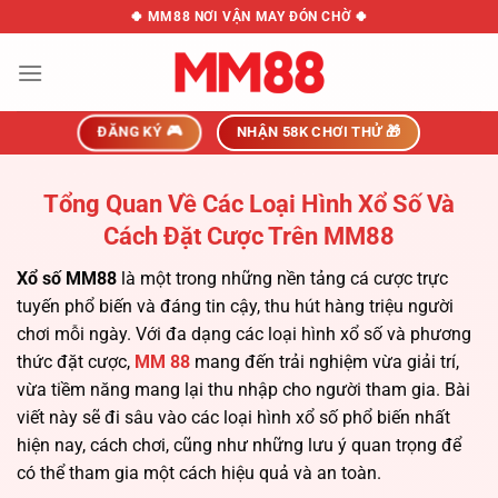
Chuyển
🍀 MM88 NƠI VẬN MAY ĐÓN CHỜ 🍀
đến
nội
dung
ĐĂNG KÝ 🎮
NHẬN 58K CHƠI THỬ 🎁
Tổng Quan Về Các Loại Hình Xổ Số Và
Cách Đặt Cược Trên MM88
Xổ số MM88
là một trong những nền tảng cá cược trực
tuyến phổ biến và đáng tin cậy, thu hút hàng triệu người
chơi mỗi ngày. Với đa dạng các loại hình xổ số và phương
thức đặt cược,
MM 88
mang đến trải nghiệm vừa giải trí,
vừa tiềm năng mang lại thu nhập cho người tham gia. Bài
viết này sẽ đi sâu vào các loại hình xổ số phổ biến nhất
hiện nay, cách chơi, cũng như những lưu ý quan trọng để
có thể tham gia một cách hiệu quả và an toàn.