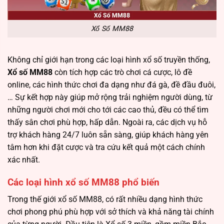
Xổ Số MM88
Không chỉ giới hạn trong các loại hình xổ số truyền thống,
Xổ số MM88
còn tích hợp các trò chơi cá cược, lô đề
online, các hình thức chơi đa dạng như đá gà, đề đầu đuôi,
… Sự kết hợp này giúp mở rộng trải nghiệm người dùng, từ
những người chơi mới cho tới các cao thủ, đều có thể tìm
thấy sân chơi phù hợp, hấp dẫn. Ngoài ra, các dịch vụ hỗ
trợ khách hàng 24/7 luôn sẵn sàng, giúp khách hàng yên
tâm hơn khi đặt cược và tra cứu kết quả một cách chính
xác nhất.
Các loại hình xổ số MM88 phổ biến
Trong thế giới xổ số MM88, có rất nhiều dạng hình thức
chơi phong phú phù hợp với sở thích và khả năng tài chính