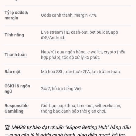
Tỷ lệ odds &
Odds cạnh tranh, margin <7%.
margin
Live stream HD, cash-out, bet builder, app
Tính năng
iOS/Android.
Nạp/rút qua ngân hàng, e-wallet, crypto (nếu
Thanh toán
hợp pháp), tốc độ xử lý <5 phút.
Bảo mật
Mã hóa SSL, xác thực 2FA, lưu trữ an toàn.
CSKH & ngôn
24/7, hỗ trợ tiếng Việt.
ngữ
Responsible
Giới hạn nạp/thua, time-out, self-exclusion,
Gambling
thông báo cảnh báo thời gian chơi.
🏆
MM88
tự hào đạt chuẩn “eSport Betting Hub” hàng đầu
– cung cấp tỷ lệ odds cạnh tranh, giao diện mượt, hỗ trợ