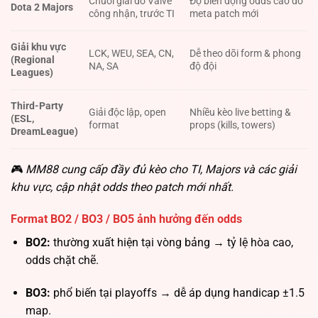
Chuỗi giải do Valve
Độ biến động odds cao do
Dota 2 Majors
công nhận, trước TI
meta patch mới
Giải khu vực
LCK, WEU, SEA, CN,
Dễ theo dõi form & phong
(Regional
NA, SA
độ đội
Leagues)
Third-Party
Giải độc lập, open
Nhiều kèo live betting &
(ESL,
format
props (kills, towers)
DreamLeague)
🎮
MM88 cung cấp đầy đủ kèo cho TI, Majors và các giải
khu vực, cập nhật odds theo patch mới nhất.
Format BO2 / BO3 / BO5 ảnh hưởng đến odds
BO2:
thường xuất hiện tại vòng bảng → tỷ lệ hòa cao,
odds chặt chẽ.
BO3:
phổ biến tại playoffs → dễ áp dụng handicap ±1.5
map.