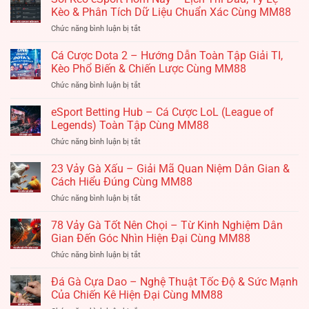
FIFA
Lược,
Nhanh
Kèo & Phân Tích Dữ Liệu Chuẩn Xác Cùng MM88
Online
Quản
Nhất
ở
Chức năng bình luận bị tắt
4
Lý
Tại
Soi
(FO4)
Vốn
MM88
Kèo
Cá Cược Dota 2 – Hướng Dẫn Toàn Tập Giải TI,
–
&
eSport
Hướng
Chọn
Kèo Phổ Biến & Chiến Lược Cùng MM88
Hôm
Dẫn
Trang
ở
Chức năng bình luận bị tắt
Nay
Toàn
Cá
Cá
–
Tập
Cược
Cược
eSport Betting Hub – Cá Cược LoL (League of
Lịch
Cùng
Uy
Dota
Thi
Legends) Toàn Tập Cùng MM88
MM88:
Tín
2
Đấu,
Giải
Cùng
ở
Chức năng bình luận bị tắt
–
Tỷ
Đấu,
MM88
eSport
Hướng
Lệ
Kèo
Betting
23 Vảy Gà Xấu – Giải Mã Quan Niệm Dân Gian &
Dẫn
Kèo
Phổ
Hub
Toàn
Cách Hiểu Đúng Cùng MM88
&
Biến
–
Tập
Phân
&
ở
Chức năng bình luận bị tắt
Cá
Giải
Tích
Cách
23
Cược
TI,
Dữ
Chơi
Vảy
78 Vảy Gà Tốt Nên Chọi – Từ Kinh Nghiệm Dân
LoL
Kèo
Liệu
An
Gà
(League
Gian Đến Góc Nhìn Hiện Đại Cùng MM88
Phổ
Chuẩn
Toàn
Xấu
of
Biến
Xác
ở
Chức năng bình luận bị tắt
–
Legends)
&
Cùng
78
Giải
Toàn
Chiến
MM88
Vảy
Đá Gà Cựa Dao – Nghệ Thuật Tốc Độ & Sức Mạnh
Mã
Tập
Lược
Gà
Quan
Của Chiến Kê Hiện Đại Cùng MM88
Cùng
Cùng
Tốt
Niệm
MM88
MM88