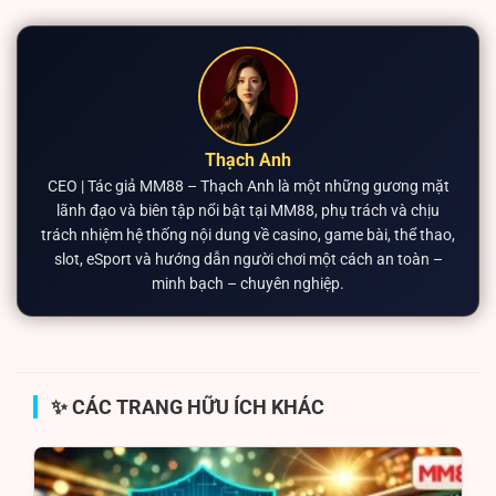
Thạch Anh
CEO | Tác giả MM88 – Thạch Anh là một những gương mặt
lãnh đạo và biên tập nổi bật tại MM88, phụ trách và chịu
trách nhiệm hệ thống nội dung về casino, game bài, thể thao,
slot, eSport và hướng dẫn người chơi một cách an toàn –
minh bạch – chuyên nghiệp.
✨ CÁC TRANG HỮU ÍCH KHÁC