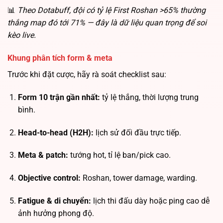
📊
Theo Dotabuff, đội có tỷ lệ First Roshan >65% thường
thắng map đó tới 71% — đây là dữ liệu quan trọng để soi
kèo live.
Khung phân tích form & meta
Trước khi đặt cược, hãy rà soát checklist sau:
Form 10 trận gần nhất:
tỷ lệ thắng, thời lượng trung
bình.
Head-to-head (H2H):
lịch sử đối đầu trực tiếp.
Meta & patch:
tướng hot, tỉ lệ ban/pick cao.
Objective control:
Roshan, tower damage, warding.
Fatigue & di chuyển:
lịch thi đấu dày hoặc ping cao dễ
ảnh hưởng phong độ.