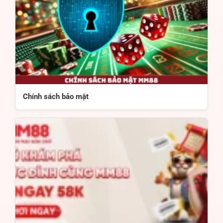
Chính sách bảo mật