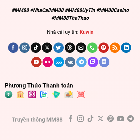
#MM88 #NhaCaiMM88 #MM88UyTin #MM88Casino
#MM88TheThao
Nhà cái uy tín:
Kuwin
Phương Thức Thanh toán
Truyền thông MM88