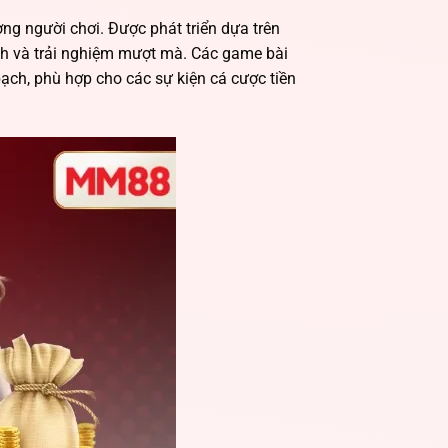
ợng người chơi. Được phát triển dựa trên
ịch và trải nghiệm mượt mà. Các game bài
ch, phù hợp cho các sự kiện cá cược tiền