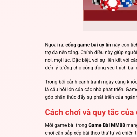
Ngoài ra,
cổng game bài uy tín
này còn tíc
trợ đa nền tảng. Chính điều này giúp người
nơi, mọi lúc. Đặc biệt, với sự liên kết với
đến lý tưởng cho cộng đồng yêu thích bài 
Trong bối cảnh cạnh tranh ngày càng khốc 
là câu hỏi lớn của các nhà phát triển. Ga
góp phần thúc đẩy sự phát triển của ngàn
Cách chơi và quy tắc của
Mỗi game bài trong
Game Bài MM88
mang 
chơi cần sắp xếp bài theo thứ tự và chiến