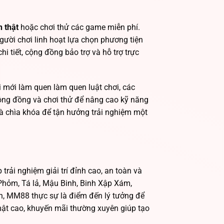
n thật
hoặc chơi thử các game miễn phí.
người chơi linh hoạt lựa chọn phương tiện
i tiết, cộng đồng bảo trợ và hỗ trợ trực
 mới làm quen làm quen luật chơi, các
 cộng đồng và chơi thử để nâng cao kỹ năng
 là chìa khóa để tận hưởng trải nghiệm một
rải nghiệm giải trí đỉnh cao, an toàn và
Phỏm, Tá lả, Mậu Binh, Binh Xập Xám,
n, MM88 thực sự là điểm đến lý tưởng để
 mật cao, khuyến mãi thường xuyên giúp tạo