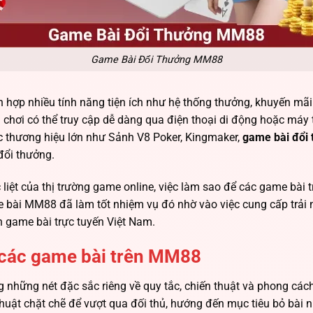
Game Bài Đổi Thưởng MM88
h hợp nhiều tính năng tiện ích như hệ thống thưởng, khuyến mãi
 chơi có thể truy cập dễ dàng qua điện thoại di động hoặc máy 
 các thương hiệu lớn như Sảnh V8 Poker, Kingmaker,
game bài đổi
đổi thưởng.
liệt của thị trường game online, việc làm sao để các game bài 
me bài MM88 đã làm tốt nhiệm vụ đó nhờ vào việc cung cấp trải 
h game bài trực tuyến Việt Nam.
 các game bài trên MM88
những nét đặc sắc riêng về quy tắc, chiến thuật và phong cách 
 thuật chặt chẽ để vượt qua đối thủ, hướng đến mục tiêu bỏ bài