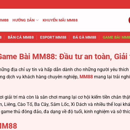
MM88
HƯỚNG DẪN
KHUYẾN MÃI MM88
8
BẮN CÁ MM88
ESPORT MM88
ĐÁ GÀ MM88
GAME BÀI MM8
Game Bài MM88: Đầu tư an toàn, Giải 
ững địa chỉ uy tín và hấp dẫn dành cho những người yêu thích c
ùng dịch vụ khách hàng chuyên nghiệp,
MM88
mang lại trải nghi
i giải trí mà còn là sân chơi mang lại cơ hội kiếm tiền chân th
 Liêng, Cào Tố, Ba Cây, Sâm Lốc, Xì Dách và nhiều thể loại kh
game thủ đông đảo, đa dạng về độ tuổi, kinh nghiệm và sở thí
 MM88