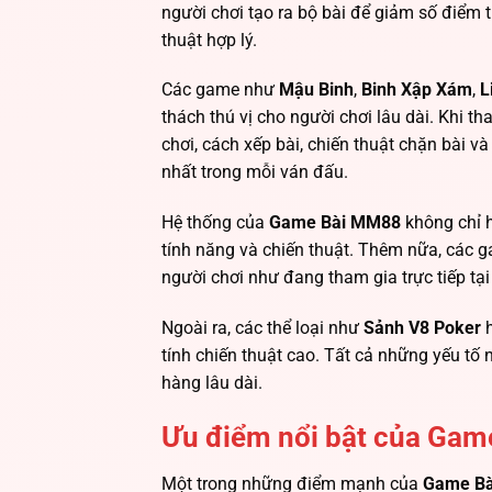
người chơi tạo ra bộ bài để giảm số điểm tr
thuật hợp lý.
Các game như
Mậu Binh
,
Binh Xập Xám
,
L
thách thú vị cho người chơi lâu dài. Khi t
chơi, cách xếp bài, chiến thuật chặn bài 
nhất trong mỗi ván đấu.
Hệ thống của
Game Bài MM88
không chỉ h
tính năng và chiến thuật. Thêm nữa, các 
người chơi như đang tham gia trực tiếp tạ
Ngoài ra, các thể loại như
Sảnh V8 Poker
tính chiến thuật cao. Tất cả những yếu tố
hàng lâu dài.
Ưu điểm nổi bật của Ga
Một trong những điểm mạnh của
Game B