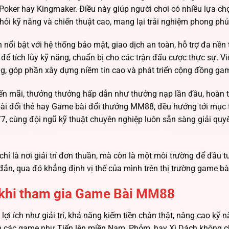
ker hay Kingmaker. Điều này giúp người chơi có nhiều lựa chọn
ỏi kỹ năng và chiến thuật cao, mang lại trải nghiệm phong phú
 nổi bật với hệ thống bảo mật, giao dịch an toàn, hỗ trợ đa nề
để tích lũy kỹ năng, chuẩn bị cho các trận đấu cược thực sự. Việ
g, góp phần xây dựng niềm tin cao và phát triển cộng đồng gam
n mãi, thưởng thưởng hấp dẫn như thưởng nạp lần đầu, hoàn trả
i đổi thẻ hay Game bài đổi thưởng MM88, đều hướng tới mục tiêu
7, cùng đội ngũ kỹ thuật chuyên nghiệp luôn sẵn sàng giải quy
hỉ là nơi giải trí đơn thuần, mà còn là một môi trường để đầu t
ắn, qua đó khẳng định vị thế của mình trên thị trường game bài
ro khi tham gia Game Bài MM88
lợi ích như giải trí, khả năng kiếm tiền chân thật, nâng cao kỹ
hiệm các game như Tiến lên miền Nam, Phỏm, hay Xì Dách không c