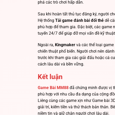
phá các trò chơi hấp dẫn.
Sau khi hoàn tất thủ tục đăng ký, người ch
Hệ thống
Tải game đánh bài đổi thẻ
dễ cài
phù hợp để tham gia. Đặc biệt, các game
tuyến 24/7 để giúp đỡ mọi vấn đề kỹ thuậ
Ngoài ra,
Kingmaker
và các thể loại game
chiến thuật phổ biến. Người chơi nên dành
trước khi tham gia các giải đấu hoặc cá cư
cách lâu dài và bền vững.
Kết luận
Game Bài MM88
đã chứng minh được vị th
phù hợp với nhu cầu đa dạng của cộng đồn
Liêng cùng các game xịn như Game bài 3D
giải trí, kiếm tiền và thử thách bản thân
niềm tin và giữ chân người chơi lâu dài.