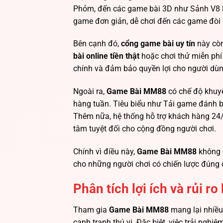
Phỏm, đến các game bài 3D như Sảnh V8 Po
game đơn giản, dễ chơi đến các game đòi h
Bên cạnh đó,
cổng game bài uy tín
này còn
bài online tiền thật
hoặc chơi thử miễn phí 
chính và đảm bảo quyền lợi cho người dùn
Ngoài ra,
Game Bài MM88
có chế độ khuyế
hàng tuần. Tiêu biểu như Tải game đánh bà
Thêm nữa, hệ thống hỗ trợ khách hàng 24/
tâm tuyệt đối cho cộng đồng người chơi.
Chính vì điều này,
Game Bài MM88
không c
cho những người chơi có chiến lược đúng đ
Phân tích lợi ích và rủi 
Tham gia
Game Bài MM88
mang lại nhiều 
cạnh tranh thú vị. Đặc biệt, việc trải ng