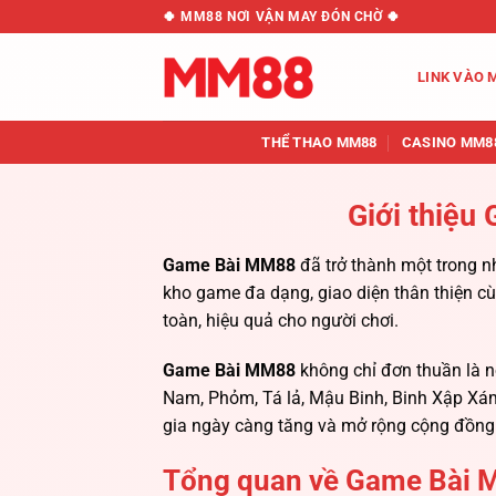
Chuyển
🍀 MM88 NƠI VẬN MAY ĐÓN CHỜ 🍀
đến
nội
LINK VÀO 
dung
THỂ THAO MM88
CASINO MM8
Giới thiệu 
Game Bài MM88
đã trở thành một trong nh
kho game đa dạng, giao diện thân thiện c
toàn, hiệu quả cho người chơi.
Game Bài MM88
không chỉ đơn thuần là nơ
Nam, Phỏm, Tá lả, Mậu Binh, Binh Xập Xám,
gia ngày càng tăng và mở rộng cộng đồng 
Tổng quan về Game Bài