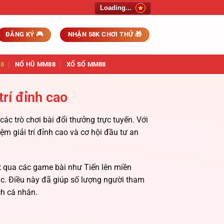
Loading...
ĐĂNG KÝ 🎮
NHẬN 58K CHƠI THỬ 🎁
8
NỔ HŨ MM88
XỔ SỐ MM88
trí đỉnh cao
ác trò chơi bài đổi thưởng trực tuyến. Với
ệm giải trí đỉnh cao và cơ hội đầu tư an
ật qua các game bài như Tiến lên miền
ác. Điều này đã giúp số lượng người tham
ch cá nhân.